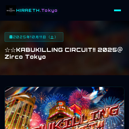
HIRAETH
.Tokyo
2025年10月11日（土）
☆☆KABUKILLING CIRCUIT!! 2025＠
Zirco Tokyo