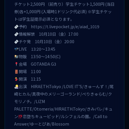
チケット2,500円 （前売り）学生チケット1,500円 (当日
券)各+1,000円 (入場時1ドリンク代必須) ※学生チケッ
トは学生証提示必須となります。
予約
https://t.livepocket.jp/e/aiad_1019
情報解禁 10月10日（金）17:00
チケ発 10月10日（金）20:00
LIVE 13:20〜13:45
物販 13:50〜14:50(C)
会場 GOTANDA G3
開場 11:00
開演 11:15
出演 HIRAETH.Tokyo /LOVE IT’S/きゅーんず！/尾
崎ヒカル/真夜中のメリーゴーランド/ぺりきゅらむ/ク
モリノチ。/LIZM
PALETTE/Otomeria/HIRAETH.Tokyo/きみパレ/キュ
ン
恋堕ちキューピッド/ルシフェルの園。/Call to
Answer/ゆーとぴあ/Blossom