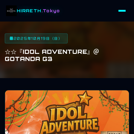
HIRAETH
.Tokyo
2025年10月19日（日）
☆☆『IDOL ADVENTURE』＠
GOTANDA G3