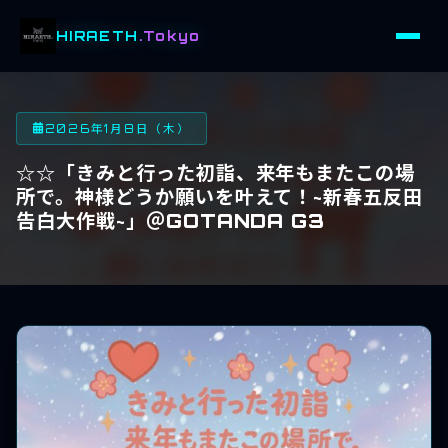
HIRAETH
.Tokyo
2026年1月8日（木）
☆☆「きみと行った初詣、来年もまたこの場
所で。神様どうか願いを叶えて！~新春五反田
告白大作戦~」＠GOTANDA G3