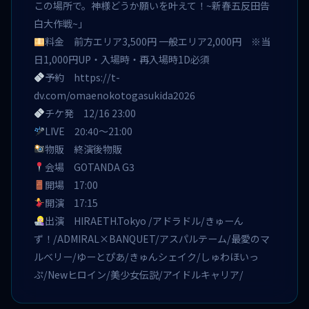
この場所で。神様どうか願いを叶えて！~新春五反田告
白大作戦~」
料金 前方エリア3,500円 一般エリア2,000円 ※当
日1,000円UP・入場時・再入場時1D必須
予約
https://t-
dv.com/omaenokotogasukida2026
チケ発 12/16 23:00
LIVE 20:40〜21:00
物販 終演後物販
会場 GOTANDA G3
開場 17:00
開演 17:15
出演 HIRAETH.Tokyo /アドラドル/きゅーん
ず！/ADMIRAL×BANQUET/アスパルテーム/最愛のマ
ルベリー/ゆーとぴあ/きゅんシェイク/しゅわほいっ
ぷ/Newヒロイン/美少女伝説/アイドルキャリア/