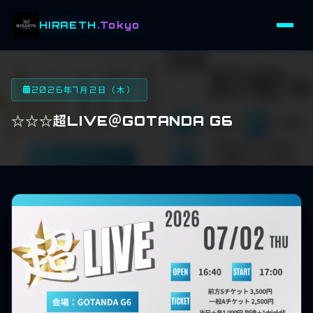
HIRAETH
.Tokyo
2026年7月2日（木）
☆☆☆超LIVE＠GOTANDA G6