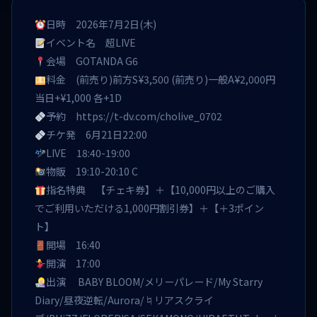
日時 2026年7月2日(木)
イベント名 超LIVE
会場 GOTANDA G6
料金 (前売り)前方S¥3,500 (前売り)一般A¥2,000円
当日+¥1,000 各+1D
予約
https://t-dv.com/cholive_0702
チケ発 6月21日22:00
LIVE 18:40-19:00
物販 19:10-20:10 C
指名特典 【チェキ券】＋【10,000円以上のご購入
でご利用いただける1,000円割引券】＋【＋3ポイン
ト】
開場 16:40
開演 17:00
出演 BABY BLOOM/メリーパレード/My Starry
Diary/昼夜逆転/Aurora/♮リアスクライ