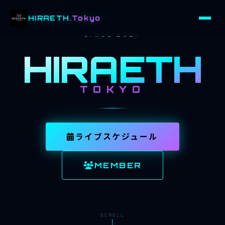
HIRAETH
.Tokyo
SINCE 2021
HIRAETH
TOKYO
ライブスケジュール
MEMBER
SCROLL