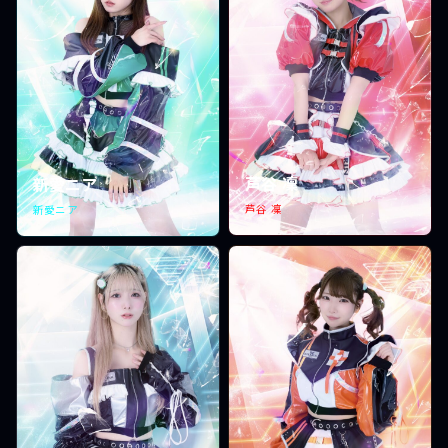
芦谷 凜
新愛ニア
芦谷 凜
新愛ニア