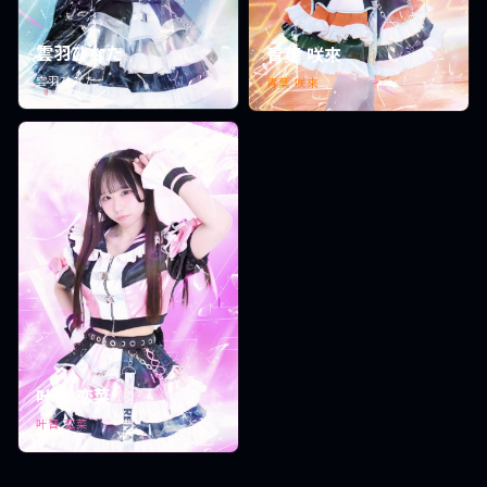
雲羽ひなた
青葉 咲來
雲羽ひなた
青葉 咲來
叶音 恋菜
叶音 恋菜