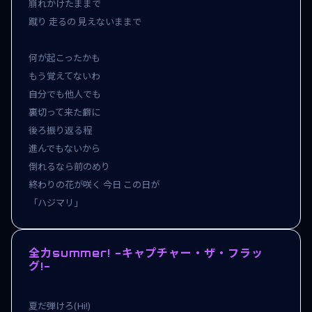
崩れかけたままで

蹴り 走るの 見えないままで

何が起こったかも

もう覚えてないわ

自分でも他人でも

裏切って来た癖に

後ろ振り返る程

進んでもないから

倒れるなら前のめり

終わりの花が咲く 今日 この日が

「ハジマリ」
全力summer! -キャプチャー・ザ・フラッ
グ!-
夏だ弾けろ(Hi!)
