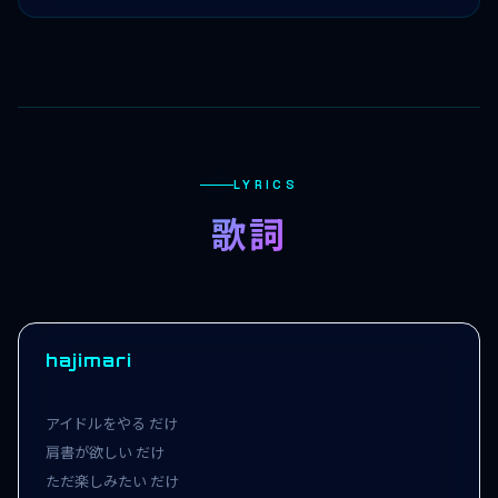
LYRICS
歌詞
hajimari
アイドルをやる だけ

肩書が欲しい だけ

ただ楽しみたい だけ
