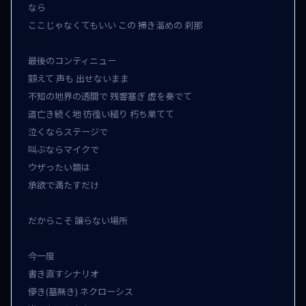
なら

ここじゃなくてもいい この 掃き溜めの 刹那

最後のコンティニュー

顫えて 声も 出せないまま

不知の地界の透間で 残響塞ぎ 虚を奏でて

道亡き続く地 彷徨い縋り 朽ち果てて

泣くならステージで

叫ぶならマイクで

ウザったい類は

承欲で満たすだけ

だからこそ 譲らない場所

今一度

書き直すシナリオ

儚き(墓無き) ネクローシス
