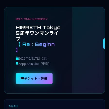
5th ANNIVERSARY
HIRAETH.Tokyo
5周年ワンマンライ
ブ
【 Re : Beginn
】
2026年6月17日（水）
Z
Zepp Shinjuku（東京）
チケット・詳細
8月9日