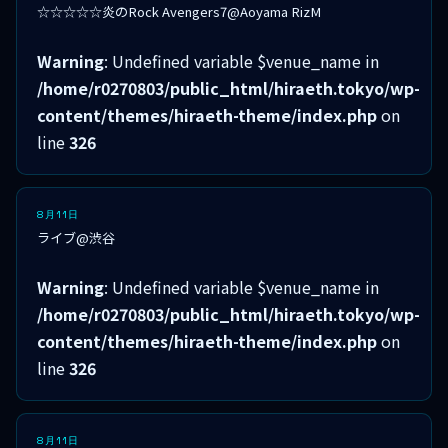
☆☆☆☆☆炎のRock Avengers7@Aoyama RizM
Warning
: Undefined variable $venue_name in
/home/r0270803/public_html/hiraeth.tokyo/wp-
content/themes/hiraeth-theme/index.php
on
line
326
8月11日
ライブ@渋谷
Warning
: Undefined variable $venue_name in
/home/r0270803/public_html/hiraeth.tokyo/wp-
content/themes/hiraeth-theme/index.php
on
line
326
8月11日