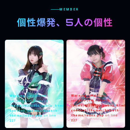
MEMBER
個性爆発、5人の個性
芦谷 凜
新愛ニア
Warning
: Undefined
Warning
: Undefined
variable $en_name in
variable $en_name in
/home/r0270803/public_html/h
/home/r0270803/public_html/hiraeth.tokyo/wp-
content/themes/hiraeth-
content/themes/hiraeth-
theme/index.php
on line
theme/index.php
on line
227
227