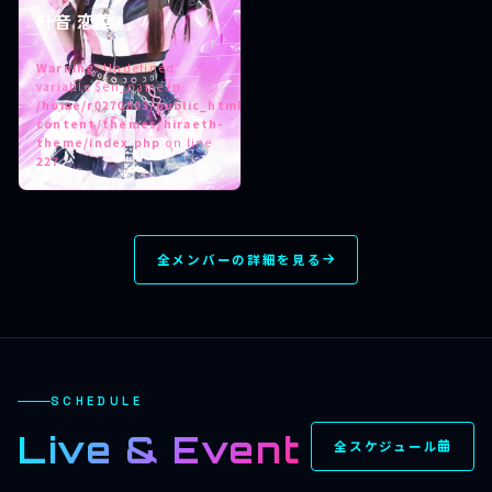
叶音 恋菜
Warning
: Undefined
variable $en_name in
/home/r0270803/public_html/hiraeth.tokyo/wp-
content/themes/hiraeth-
theme/index.php
on line
227
全メンバーの詳細を見る
SCHEDULE
Live & Event
全スケジュール