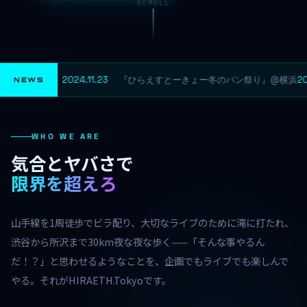
SCROLL
2024.11.23
『ひらえすとーきょー冬のパン祭り』@横浜
20
NEWS
WHO WE ARE
気合とヤバさで
限界を超えろ
山手線を1周徒歩でビラ配り、大切なライブのために滝に打たれ、
渋谷から所沢まで30km夜な夜な歩く——「そんな事やるん
だ！？」と思わせるようなことを、企画でもライブでも楽しんで
やる。それがHIRAETH.Tokyoです。