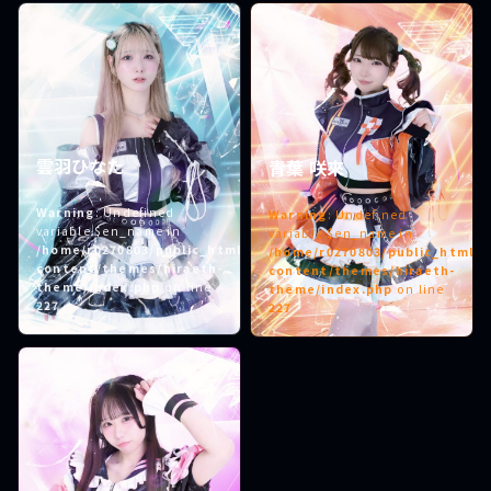
雲羽ひなた
青葉 咲來
Warning
: Undefined
Warning
: Undefined
variable $en_name in
variable $en_name in
/home/r0270803/public_html/hiraeth.tokyo/wp-
/home/r0270803/public_html/h
content/themes/hiraeth-
content/themes/hiraeth-
theme/index.php
on line
theme/index.php
on line
227
227