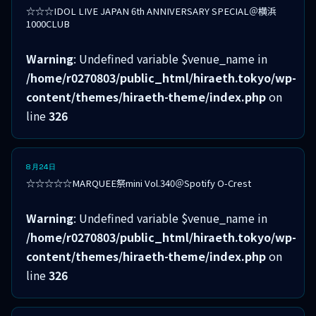
☆☆☆IDOL LIVE JAPAN 6th ANNIVERSARY SPECIAL＠横浜
1000CLUB
Warning
: Undefined variable $venue_name in
/home/r0270803/public_html/hiraeth.tokyo/wp-
content/themes/hiraeth-theme/index.php
on
line
326
8月24日
☆☆☆☆☆MARQUEE祭mini Vol.340＠Spotify O-Crest
Warning
: Undefined variable $venue_name in
/home/r0270803/public_html/hiraeth.tokyo/wp-
content/themes/hiraeth-theme/index.php
on
line
326