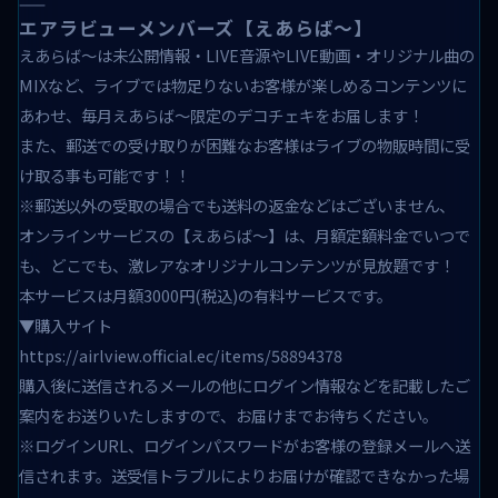
——
エアラビューメンバーズ【えあらば～】
えあらば～は未公開情報・LIVE音源やLIVE動画・オリジナル曲の
MIXなど、ライブでは物足りないお客様が楽しめるコンテンツに
あわせ、毎月えあらば～限定のデコチェキをお届します！
また、郵送での受け取りが困難なお客様はライブの物販時間に受
け取る事も可能です！！
※郵送以外の受取の場合でも送料の返金などはございません、
オンラインサービスの【えあらば～】は、月額定額料金でいつで
も、どこでも、激レアなオリジナルコンテンツが見放題です！
本サービスは月額3000円(税込)の有料サービスです。
▼購入サイト
https://airlview.official.ec/items/58894378
購入後に送信されるメールの他にログイン情報などを記載したご
案内をお送りいたしますので、お届けまでお待ちください。
※ログインURL、ログインパスワードがお客様の登録メールへ送
信されます。送受信トラブルによりお届けが確認できなかった場