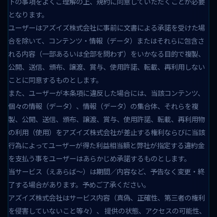
下の事項をよくご理解の上、規約に同意していただくことが必要
となります。
ユーザーはアズイズ株式会社に事前に文書による承諾を受けた場
合を除いて、コンテンツ・情報（データ）またはそれらに包含さ
れる内容（一部あるいは全部を問わず）をいかなる目的で複製、
公開、送信、頒布、譲渡、賞与、使用許諾、転載、再利用しない
ことに同意するものとします。
また、ユーザーが本条項に違反した場合には、当該コンテンツ、
個々の情報（データ）、情報（データ）の集合体、それらを複
製、公開、送信、頒布、譲渡、賞与、使用許諾、転載、再利用物
の利用（使用）をアズイズ株式会社が差止する権利ならびに当該
行為によってユーザーが得た利益相当額と弊社が指定する違約金
を支払う事をユーザーはあらかじめ承諾するものとします。
当サービス（えあらば～）は期間／内容など、予告なく変更・終
了する場合があります。予めご了承ください。
アズイズ株式会社はサービス内容（真偽、正確性、第三者の権利
を侵害していないこと等々）、 提供の状態、アクセスの可能性、