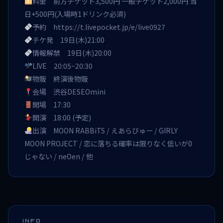
料金 前方チケット3,500円 一般チケット2,000円 当
日+500円(入場時1ドリンク必須)
予約
https://t.livepocket.jp/e/live0927
チケ発 19日(木)21:00
情報解禁 19日(木)20:00
LIVE 20:05~20:30
物販 終演後物販
会場 渋谷DESEOmini
開場 17:30
開演 18:00 (予定)
出演 MOON RABBiTS / えあらびゅー / GIRLY
MOON PROJECT / 恋に落ちる確率は限りなく低いが0
じゃない / neOen / 他
INFO