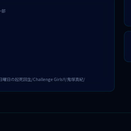
一部
日の起死回生/Challenge Girls!!/鬼塚真紀/