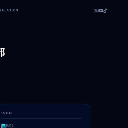
GULATION
部
INFO
DATE