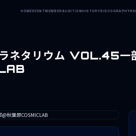
HOME
EVENT
MEMBER
AUDITION
HISTORY
DISCOGRAPHY
RE
ラネタリウム VOL.45一
LAB