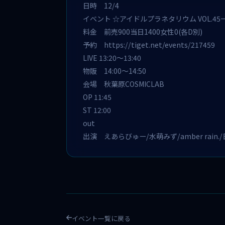
日時 12/4
イベント ☆アイドルプラネタリウム VOL.45
料金 前売900当日1400女性0(各D別)
予約
https://tiget.net/events/217459
LIVE 13:20～13:40
物販 14:00～14:50
会場 秋葉原COSMICLAB
OP 11:45
ST 12:00
out
出演 えあらびゅー/水萌みず/amber rain./日曜
イベント一覧に戻る