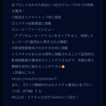
全ブロック合わせた総合1〜3位のグループが4つの特典
を獲得！
➀配信をミクチャトップ枠に固定
➁ミクチャ起動画面に掲載
➂ムービーファーストビュー
（アプリのムービーアイコンをタップすると、投稿した
ムービーが1番初めに表示される機能）
➃新規登録者向けのおすすめ枠に掲載
※ミクチャのあらゆる場所に掲載されることで圧倒的な
新規視聴者の獲得を行うことができるので、予選の残り
期間を有利に進めることができる
↓詳細はこちら
https://mixch.tv/p/ek1dsx7l
また、【ゲリラ期間中のみのミクチャ獲得pt 各ブロッ
ク1位（計4組）】も
NIG公式・ミクチャ公式のTwitterにて紹介！