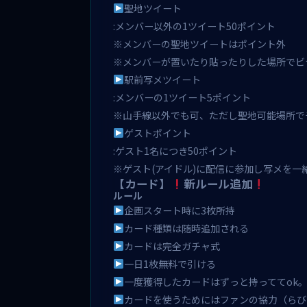
聖地ツイート
:メンバー以外の1ツイート50ポイント
※メンバーの聖地ツイートはポイント外
※メンバーが置いたり貼ったりした場所でビ
駅前写メツイート
:メンバーの1ツイート5ポイント
※山手線以外でも可、ただし聖地可能場所で
ゲストポイント
:ゲスト1名につき50ポイント
※ゲスト(アイドル)に配信に参加し写メを一
【カード】
新ルール追加
ルール
企画スタート時に3枚所持
カード種類は随時追加される
カードは完全ガチャ式
一日1枚無料で引ける
一度獲得したカードはずっと持っててok
カードを使うためにはファンの協力（らび