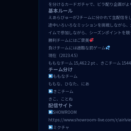
を分けるカードガチャで、ビラ配り企画がよ
基本ルール
えあらびゅーが2チームに分かれて生配信を
途中いろいろなミッションを挑戦しながら、
イムで参加しながら、シーズンポイントを競
勝利チームにはご褒美
負けチームには過酷な罰ゲーム
現在（2023.4.5）
ももなチーム 15,462.2 pt 、きこチーム 15445
チーム分け
ももなチーム
ももな、ひなた、にあ
きこチーム
きこ、ことね
配信サイト
SHOWROOM
https://www.showroom-live.com/r/airlvi
ミクチャ