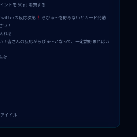
トを 50pt 消費する
itterの反応次第
らびゅ〜を貯めないとカード発動
さい！
入れる
い！皆さんの反応がらびゅ〜となって、一定数貯まればカ
有効
りアイドル