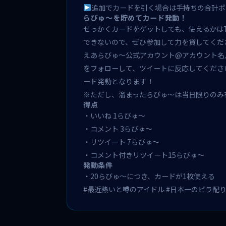
追加でカードを引く場合は手持ちの合計ポイン
らびゅ〜を貯めてカード発動！
せっかくカードをゲットしても、使えるかはTw
できないので、ぜひ参加して力を貸してくだ
えあらびゅ〜公式アカウント@アカウント名
をフォローして、ツイートに反応してくださ
ード発動となります！
※ただし、溜まったらびゅ〜は当日限りのみ
得点
・いいね 1らびゅ〜
・コメント 3らびゅ〜
・リツイート 7らびゅ〜
・コメント付きリツイート15らびゅ〜
発動条件
・20らびゅ〜につき、カードが1枚使える
#最近熱いと噂のアイドル #日本一のビラ配