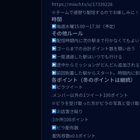
https://mixch.tv/u/17339228
※チームで週替り配信するのでお楽しみに！
時間
毎週水曜15:00〜17:30（予定）
その他ルール
配信時間内に次の駅まで行かなくてもよい
ゴールまでの合計ポイント数を競い合う
一度通過した駅はいつでも行ける
途中からミッションがどんどん追加される
前回到着した駅からスタート。時間内に到
各ポイント（冬のポイントは継続）
ビラツイート
:メンバー以外の1ツイート100ポイント
※ビラを受け取った方がビラの写真と受け取
お店置き貼り
:1か所100ポイント
ビラ配布数
:配布枚数x0.1ポイント