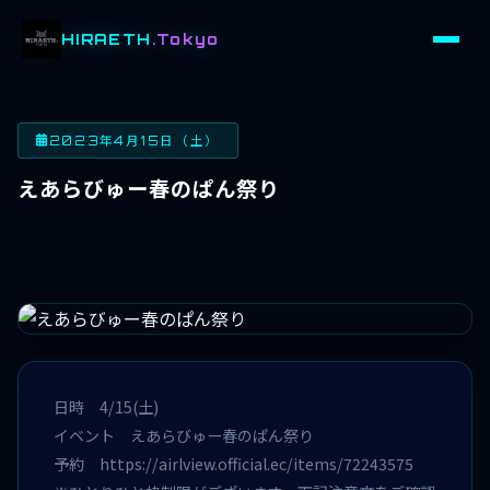
HIRAETH
.Tokyo
2023年4月15日（土）
えあらびゅー春のぱん祭り
日時 4/15(土)
イベント えあらびゅー春のぱん祭り
予約
https://airlview.official.ec/items/72243575