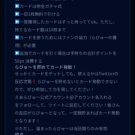
カードは完全ガチャ式
一日1枚無料で引ける
一度獲得したカードはずっと持っててok。ただし、
持てるカード数は10枚まで
カードを使うためにはファンの協力（らびゅ〜の獲
得）が必要
追加でカードを引く場合は手持ちの合計ポイントを
50pt 消費する
らびゅ〜を貯めてカード発動！
せっかくカードをゲットしても、使えるかはTwitterの
反応次第
らびゅ〜を貯めないとカード発動できない
ので、ぜひ参加して力を貸してください！
えあらびゅ〜公式アカウント@アカウント名入れる
をフォローして、ツイートに反応してください！皆さん
の反応がらびゅ〜となって、一定数貯まればカード発動
となります！
※ただし、溜まったらびゅ〜は当日限りのみ有効
得点