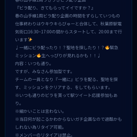
『ビラ配り、きてもらってイイですか？』
春の山手線1周ビラ配り企画の時間をずらしていつもの
仕事終わりはウキウキらびゅーと合体して、秋葉原駅電
気街口16:30~17:00の間からスタートして、20:00まで行
います
♩一緒にビラ配ったり！？聖地を探したり！？
緊急
ミッション
生へっぴりが見れるかも！！♩
内容：いつも通り。
ですが、みなさん参加型です。
チームの一員となり『一緒に』ビラを配る、聖地を探
す、ミッションをクリアする、をしてもらいます。
※いつも通りのビラを貰って駅ツイート応援参加もあ
り。
※細かいことは言わない。
※当日何が起こるかわからないガチ企画なので過酷かも
しれない為リタイア可能。
※メンバーのリタイアは禁止。