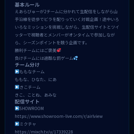
基本ルール
えあらびゅーが2チームに分かれて生配信をしながら山
手沿線を徒歩でビラを配りっていく対戦企画！途中いろ
いろなミッションを挑戦しながら、生配信サイトとツイ
ッターで視聴者とメンバーがオンタイムで参加しなが
ら、シーズンポイントを競う企画です。
勝利チームにはご褒美
負けチームには過酷な罰ゲーム
チーム分け
ももなチーム
ももな、ひなた、にあ
きこチーム
きこ、ことね、あみな
配信サイト
SHOWROOM
https://www.showroom-live.com/r/airlview
ミクチャ
https://mixch.tv/u/17339228