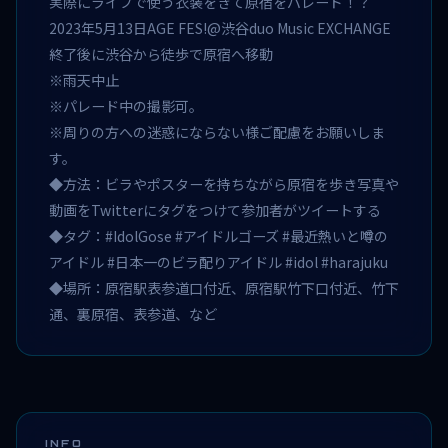
実際にライブで使う衣装をきて原宿をパレード！？
2023年5月13日AGE FES!@渋谷duo Music EXCHANGE
終了後に渋谷から徒歩で原宿へ移動
※雨天中止
※パレード中の撮影可。
※周りの方への迷惑にならない様ご配慮をお願いしま
す。
◆方法：ビラやポスターを持ちながら原宿を歩き写真や
動画をTwitterにタグをつけて参加者がツイートする
◆タグ：#IdolGose #アイドルゴーズ #最近熱いと噂の
アイドル #日本一のビラ配りアイドル #idol #harajuku
◆場所：原宿駅表参道口付近、原宿駅竹下口付近、竹下
通、裏原宿、表参道、など
INFO