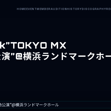
HOME
EVENT
MEMBER
AUDITION
HISTORY
DISCOGRAPHY
RE
rk”TOKYO MX
動公演”@横浜ランドマークホ