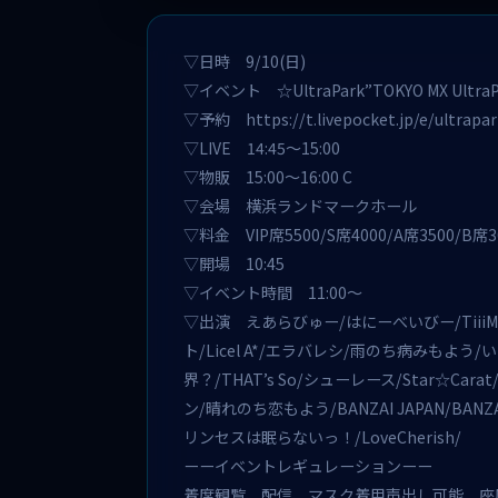
▽日時 9/10(日)
▽イベント ☆UltraPark”TOKYO MX Ultr
▽予約
https://t.livepocket.jp/e/ultrapa
▽LIVE 14:45〜15:00
▽物販 15:00〜16:00 C
▽会場 横浜ランドマークホール
▽料金 VIP席5500/S席4000/A席3500/B席
▽開場 10:45
▽イベント時間 11:00〜
▽出演 えあらびゅー/はにーべいびー/Tii
ト/Licel A*/エラバレシ/雨のち病みもよう/
界？/THAT’s So/シューレース/Star☆
ン/晴れのち恋もよう/BANZAI JAPAN/BANZA
リンセスは眠らないっ！/LoveCherish/
ーーイベントレギュレーションーー
着席観覧、配信、マスク着用声出し可能、座