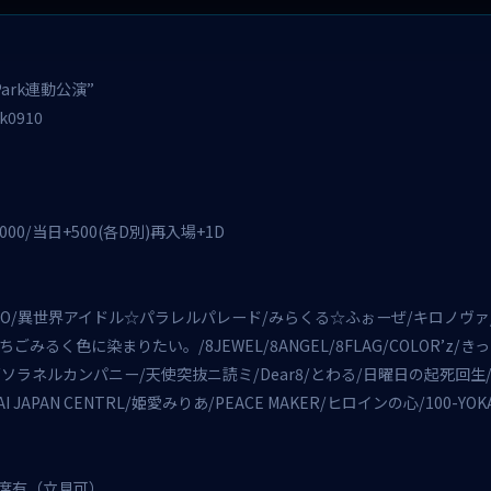
aPark連動公演”
rk0910
3000/当日+500(各D別)再入場+1D
iMO/異世界アイドル☆パラレルパレード/みらくる☆ふぉーぜ/キロノヴァ
いちごみるく色に染まりたい。/8JEWEL/8ANGEL/8FLAG/COLOR’z/
Carat/ソラネルカンパニー/天使突抜ニ読ミ/Dear8/とわる/日曜日の起死回
I JAPAN CENTRL/姫愛みりあ/PEACE MAKER/ヒロインの心/100-YO
席有（立見可）