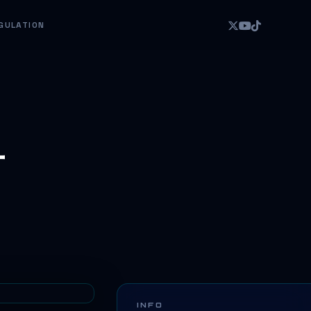
GULATION
ー
INFO