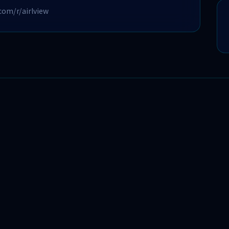
om/r/airlview