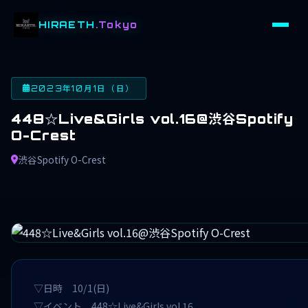
HIRAETH
.Tokyo
2023年10月1日（日）
448☆Live&Girls vol.16@渋谷Spotify
O-Crest
渋谷Spotify O-Crest
▽日時 10/1(日)
▽イベント 448☆Live&Girls vol.16