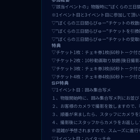
▽該当イベントの」物販時に”ぼくらの三日
※1イベント目と3イベント目に参加して頂い
▽”ぼくらの三日間らびゅー”チケットの枚
▽”ぼくらの三日間らびゅー”チケットを引換
▽”ぼくらの三日間らびゅー”チケットの受
特典
▽チケット1枚：チェキ券1枚(60秒トーク付き
▽チケット2枚：10秒動画取り放題(後日撮影
▽チケット3枚：チェキ券3枚(60秒トーク付き
▽チケット4枚：チェキ券4枚(60秒トーク付き
SP特典
▽1イベント目：囲み集合写メ
１、物販開始時に、囲み集合写メ列にお並び
２、お客様のカメラで撮影を致しますので、
３、順番が来ましたら、スタッフにカメラを
４、撮影後にスタッフからカメラをお返しし
※混雑が予想されますので、スムーズに進行
▽3イベント目：ハイタッチ会