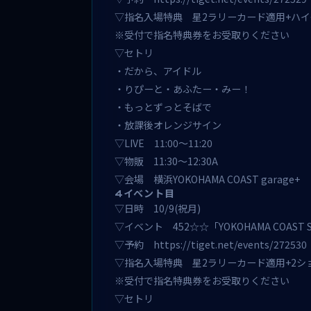
▽指名入場特典
星2ラリーカード
適用+ハ
※受付で指名特典券をお受取りください
▽セトリ
・だから、アイドル
・りぴーと・あふたー・みー！
・もっとずっとそばで
・放課後オレンジサイン
▽LIVE 11:00～11:20
▽物販 11:30～12:30A
▽会場 横浜YOKOHAMA COAST garage+
4イベント目
▽日時 10/9(祝月)
▽イベント 452☆☆「YOKOHAMA COAST SUP
▽予約
https://tiget.net/events/272530
▽指名入場特典
星2ラリーカード
適用+2シ
※受付で指名特典券をお受取りください
▽セトリ