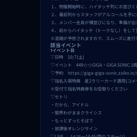
１、物販開始時に、ハイタッチ列にお並びく
２、最前列からスタッフがアルコールを手に
３、メンバー全員が横並びになり、準備が出
４、前からハイタッチ（トークなし）をして
※混雑が予想されますので、スムーズに進行
該当イベント
1イベント目
▽日時 10/7(土)
▽イベント 449☆☆GIGA・GIGA SONIC 2
▽予約
https://giga-giga-sonic.zaiko.io
▽指名入場特典
星2ラリーカード
適用(コメ
※受付で指名特典券をお受取りください
▽セトリ
・だから、アイドル
・限界わがままクライシス
・もっとずっとそばで
・放課後オレンジサイン
▽LIVE 14:25〜14:45(祭りステージ)