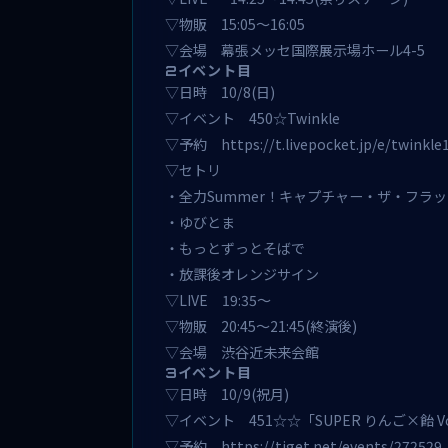
▽物販 15:05〜16:05
▽会場 幕張メッセ国際展示場ホール4-5
2イベント目
▽日時 10/8(日)
▽イベント 450☆Twinkle
▽予約 https://t.livepocket.jp/e/twinkle
▽セトリ
・全力Summer！キャプチャー・ザ・フラ
・ゆびとま
・もっとずっとそばで
・放課後オレンジサイン
▽LIVE 19:35～
▽物販 20:45～21:45(終演後)
▽会場 渋谷近未来会館
3イベント目
▽日時 10/9(祝月)
▽イベント 451☆☆「SUPER りんご×飴 Vol.1」
▽予約
https://tiget.net/events/272529