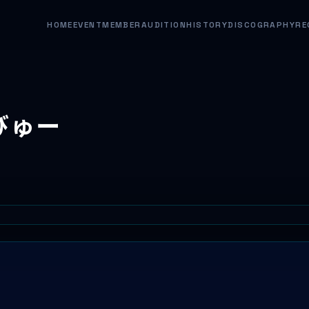
HOME
EVENT
MEMBER
AUDITION
HISTORY
DISCOGRAPHY
RE
びゅー