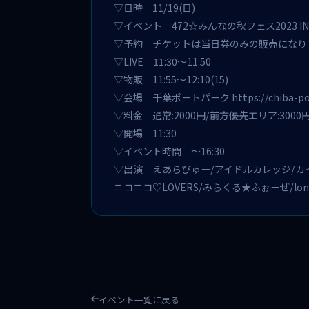
▽日時 11/19(日)
▽イベント 472☆
みんなの秋フェス2023 I
▽予約 チケットは当日券のみの販売になり
▽LIVE 11:30〜11:50
▽物販 11:55〜12:10(15)
▽会場 千葉ポートパーク
https://chiba-p
▽料金 通常:2000円/前方優先エリア:3000
▽開場 11:30
▽イベント時間 〜16:30
▽出演 えあらびゅー/アイドルカレッジ/カイ
ニコニコ♡LOVERS/みらくる★ふぉーぜ/lonl
イベント一覧に戻る