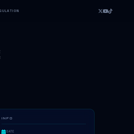
GULATION
葉
INFO
DATE