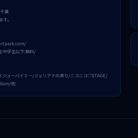
N千葉
ます。
ortpark.com/
円/中学生以下:無料/
ジューバイミー/ジュリアナの祟り/ニコニコ♡STAGE/
ium/他