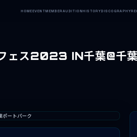
HOME
EVENT
MEMBER
AUDITION
HISTORY
DISCOGRAPHY
RE
フェス2023 IN千葉@千