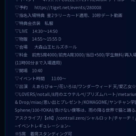
▽予約
https://tiget.net/events/280008
▽指名入場特典 星2ラリーカード適用、10秒デート動画
▽特典会衣装 私服
▽LIVE 14:30～14:50
▽物販 14:55～15:55 D
▽会場 大森山王ヒルズホール
▽料金 前売S席4000/前売A席3000/当日+500/学生無料/再
(11時00分まで入場適用)
▽開場 10:40
▽イベント時間 11:00～
▽出演 えあらびゅー/花いろは/ワンダーウィード 天/愛乙女☆DO
♡LOVERS/notall./8月のエウテルペ/プリズムハート/metarium/B
& Drop/miao/思い出とプレゼント/KOMAGOME/ヤンチャ
Sphene/100-YOKAI/負けない僕等は、雨の降る世界で猫と踊る。
アスクライブ/【eN】/contrail zero/シャルロット/チャーヂ！/
–イベントレギュレーション–
※S席 着席スタンディング可