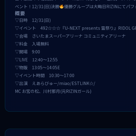
ベント！12/31(日)決勝
優勝グループは大晦日RIZINにてパ
概要
▽日時 12/31(日)
▽イベント 492☆☆☆『U-NEXT presents 雷祭り』RIDOL GP
▽会場 さいたまスーパーアリーナ コミュニティアリーナ
▽料金 入場無料
▽開場 9:00
▽LIVE 12:40〜12:55
▽物販 13:05〜14:05E
▽イベント時間 10:30～17:00
▽出演 えあらびゅー/miao/ESTLINK☆/
MC お宮の松、川村那月(元RIZINガール)