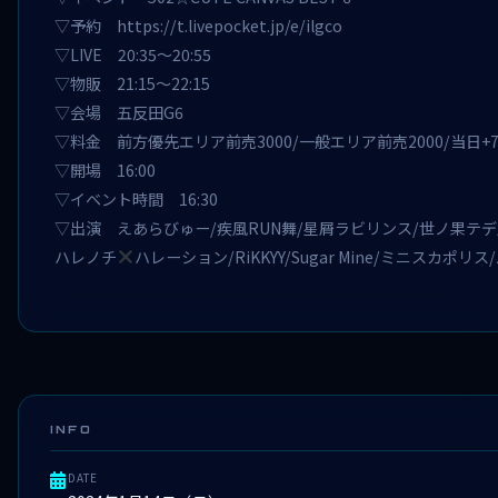
▽予約
https://t.livepocket.jp/e/ilgco
▽LIVE 20:35～20:55
▽物販 21:15～22:15
▽会場 五反田G6
▽料金 前方優先エリア前売3000/一般エリア前売2000/当日+70
▽開場 16:00
▽イベント時間 16:30
▽出演 えあらびゅー/疾風RUN舞/星屑ラビリンス/世ノ果テデ人形ハ唯哂フ。
ハレノチ
ハレーション/RiKKYY/Sugar Mine/ミニスカポリ
INFO
DATE