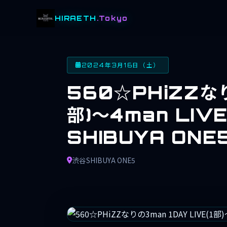
HIRAETH
.Tokyo
2024年3月16日（土）
560☆PHiZZなり
部)～4man LI
SHIBUYA ONE
渋谷SHIBUYA ONE5