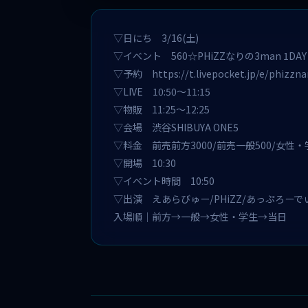
▽日にち 3/16(土)
▽イベント 560☆PHiZZなりの3man 1DAY 
▽予約
https://t.livepocket.jp/e/phizzn
▽LIVE 10:50～11:15
▽物販 11:25～12:25
▽会場 渋谷SHIBUYA ONE5
▽料金 前売前方3000/前売一般500/女性
▽開場 10:30
▽イベント時間 10:50
▽出演 えあらびゅー/PHiZZ/あっぷろーでぃあ
入場順｜前方→一般→女性・学生→当日