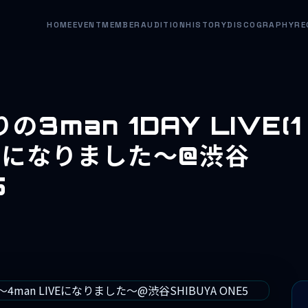
HOME
EVENT
MEMBER
AUDITION
HISTORY
DISCOGRAPHY
RE
の3man 1DAY LIVE(1
VEになりました～@渋谷
5