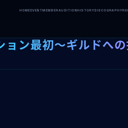
HOME
EVENT
MEMBER
AUDITION
HISTORY
DISCOGRAPHY
RE
ッション最初～ギルドへ