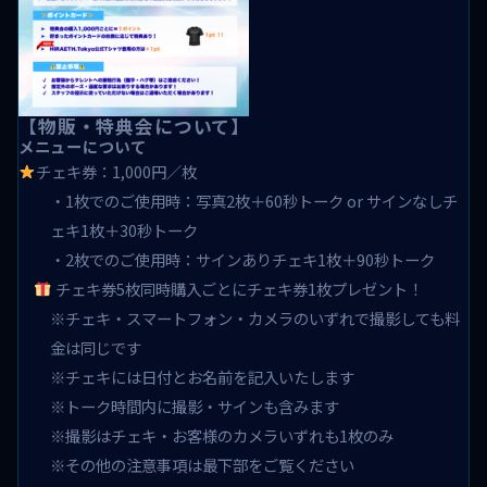
【物販・特典会について】
メニューについて
チェキ券：1,000円／枚
・1枚でのご使用時：写真2枚＋60秒トーク or サインなしチ
ェキ1枚＋30秒トーク
・2枚でのご使用時：サインありチェキ1枚＋90秒トーク
チェキ券5枚同時購入ごとにチェキ券1枚プレゼント！
※チェキ・スマートフォン・カメラのいずれで撮影しても料
金は同じです
※チェキには日付とお名前を記入いたします
※トーク時間内に撮影・サインも含みます
※撮影はチェキ・お客様のカメラいずれも1枚のみ
※その他の注意事項は最下部をご覧ください