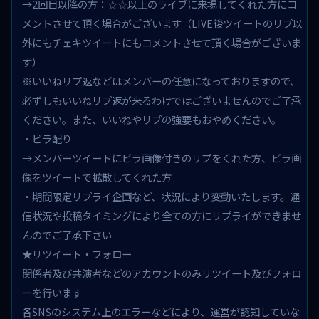
→2回目以降の方：☆☆以上のライブに来場してくれた方にコ
メントさせて頂く場合がございます（LIVE後ツイートのリプ以
外にもチェキツイートにもコメントさせて頂く場合がございま
す）
※いいねリプ返などはメンバーの任意になっておりますので、
必ずしもいいねリプ返が来るわけではございませんのでご了承
ください。また、いいねやリプの強要もおやめください。
・ビラ配り
→メンバーツイートにビラ画像付きのリプをくれた方、ビラ画
像をツイートで拡散してくれた方
・期間限定リプライ企画など、状況により変動いたします。通
信状況や投稿タイミングにより全ての方にリプライができませ
んのでご了承下さい
★リツイート・フォロー
関係者及び共演者などのアカウントのみリツイート及びフォロ
ーを行います
各SNSのシステム上のエラーなどにより、運営が認知していな