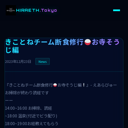
HIRAETH
.Tokyo
きことねチーム断食修行
お寺そう
じ編
2023年12月23日
News
『きことねチーム断食修行
お寺そうじ編
』- えあらびゅー
お掃除が終わり読経です
ーー
14:00~16:00 お掃除、読経
~18:00 温泉(付近でビラ配り)
18:00~19:00お経教えてもらう