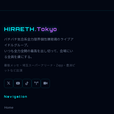
HIRAETH
.Tokyo
バチバチ気合系全力限界個性爆発魂のライブア
イドルグループ。
いつも全力全開の最高を出し切って、会場にい
る全員を虜にする。
幕張メッセ・埼玉スーパーアリーナ・Zepp・豊洲ピ
ットなど出演
Navigation
Home