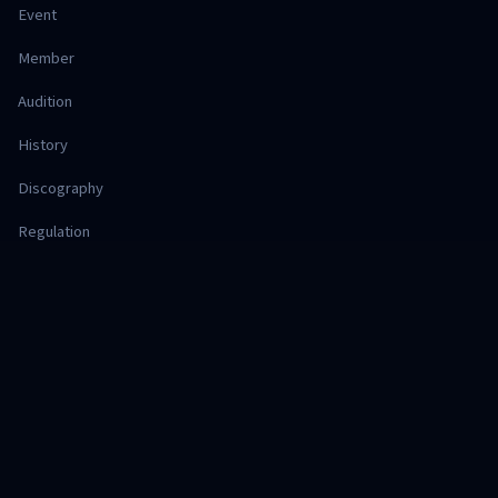
Event
Member
Audition
History
Discography
Regulation
Office
Hajimari Project
株式会社 Deep Session
SHOP