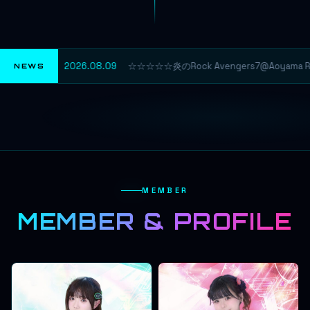
2026.08.09
☆☆☆☆☆炎のRock Avengers7@Aoyama Ri
NEWS
MEMBER
MEMBER & PROFILE