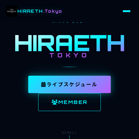
HIRAETH
.Tokyo
SINCE 2021
HIRAETH
TOKYO
ライブスケジュール
MEMBER
SCROLL