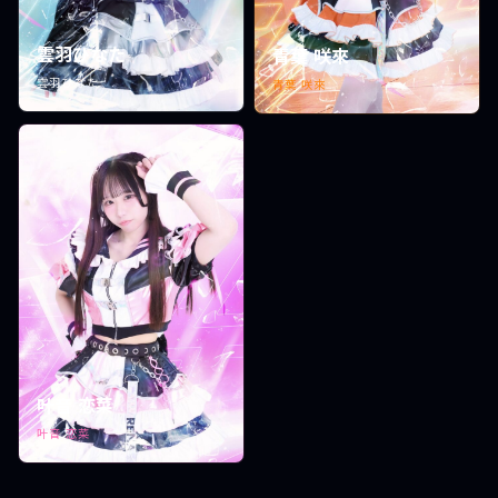
雲羽ひなた
青葉 咲來
雲羽ひなた
青葉 咲來
叶音 恋菜
叶音 恋菜