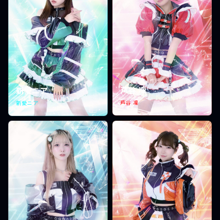
芦谷 凜
新愛ニア
芦谷 凜
新愛ニア