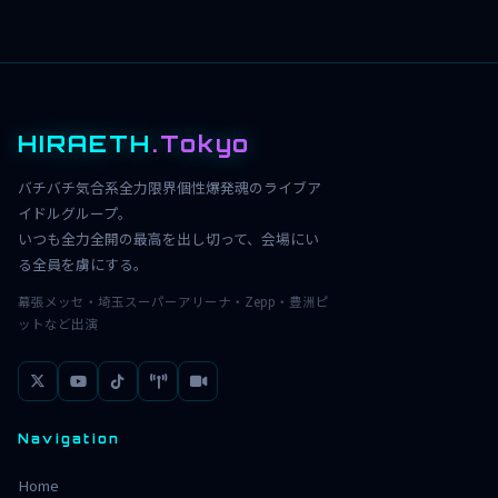
HIRAETH
.Tokyo
バチバチ気合系全力限界個性爆発魂のライブア
イドルグループ。
いつも全力全開の最高を出し切って、会場にい
る全員を虜にする。
幕張メッセ・埼玉スーパーアリーナ・Zepp・豊洲ピ
ットなど出演
Navigation
Home