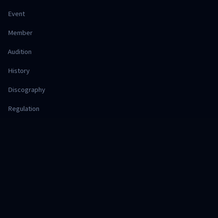
Event
Member
Audition
History
Discography
Regulation
Office
Hajimari Project
株式会社 Deep Session
SHOP