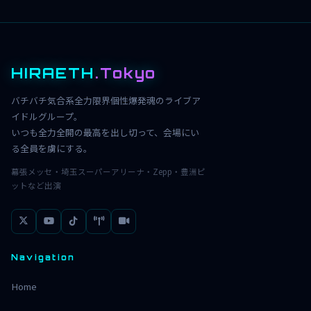
HIRAETH
.Tokyo
バチバチ気合系全力限界個性爆発魂のライブア
イドルグループ。
いつも全力全開の最高を出し切って、会場にい
る全員を虜にする。
幕張メッセ・埼玉スーパーアリーナ・Zepp・豊洲ピ
ットなど出演
Navigation
Home