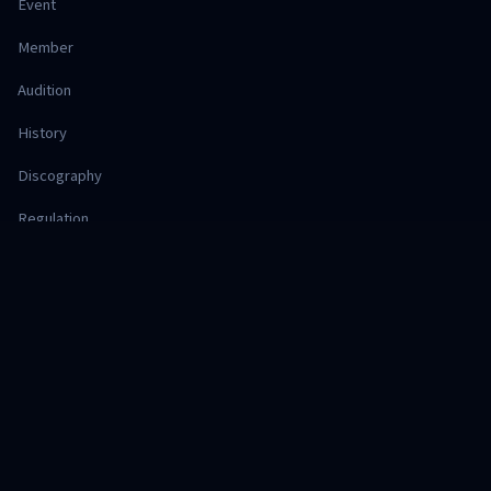
Event
Member
Audition
History
Discography
Regulation
Office
Hajimari Project
株式会社 Deep Session
SHOP