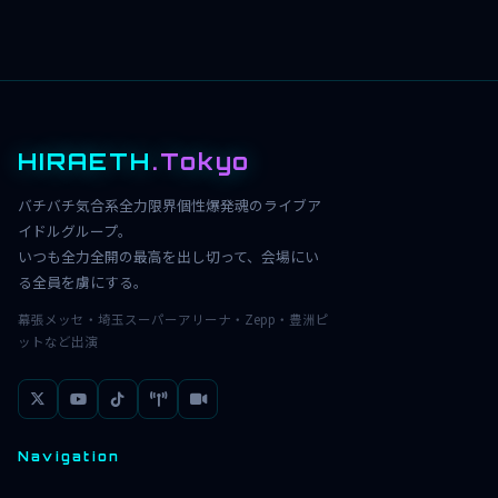
HIRAETH
.Tokyo
バチバチ気合系全力限界個性爆発魂のライブア
イドルグループ。
いつも全力全開の最高を出し切って、会場にい
る全員を虜にする。
幕張メッセ・埼玉スーパーアリーナ・Zepp・豊洲ピ
ットなど出演
Navigation