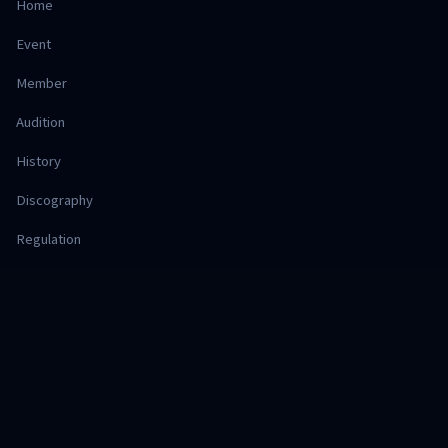
Home
Event
Member
Audition
History
Discography
Regulation
Office
Hajimari Project
株式会社 Deep Session
SHOP