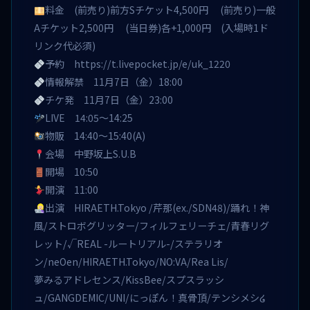
料金 (前売り)前方Sチケット4,500円 (前売り)一般
Aチケット2,500円 (当日券)各+1,000円 (入場時1ド
リンク代必須)
予約
https://t.livepocket.jp/e/uk_1220
情報解禁 11月7日（金）18:00
チケ発 11月7日（金）23:00
LIVE 14:05〜14:25
物販 14:40〜15:40(A)
会場 中野坂上S.U.B
開場 10:50
開演 11:00
出演 HIRAETH.Tokyo /芹那(ex./SDN48)/踊れ！神
風/ストロボグリッター/フィルフェリーチェ/青春リグ
レット/√REAL -ルートリアル-/ステラリオ
ン/neOen/HIRAETH.Tokyo/NO:VA/Rea Lis/
夢みるアドレセンス/KissBee/スプスラッシ
ュ/GANGDEMIC/UNI/にっぽん！真骨頂/テンシメシ໒