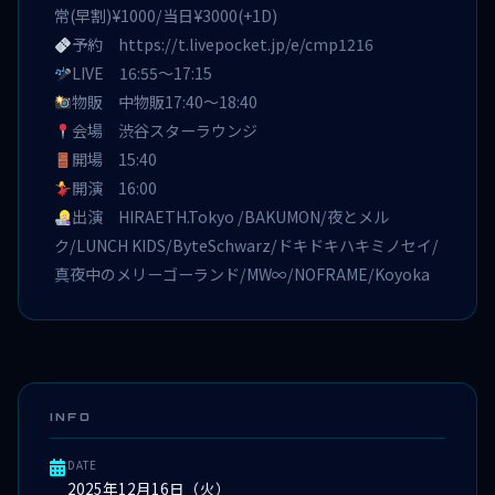
常(早割)¥1000/当日¥3000(+1D)
予約
https://t.livepocket.jp/e/cmp1216
LIVE 16:55〜17:15
物販 中物販17:40〜18:40
会場 渋谷スターラウンジ
開場 15:40
開演 16:00
出演 HIRAETH.Tokyo /BAKUMON/夜とメル
ク/LUNCH KIDS/ByteSchwarz/ドキドキハキミノセイ/
真夜中のメリーゴーランド/MW∞/NOFRAME/Koyoka
INFO
DATE
2025年12月16日（火）