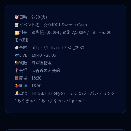
日時 9/30(火)
イベント名 ☆☆IDOL Sweets Cyun
料金 優先 3,000円 / 通常 2,500円 / 当日＋¥500
(D代別)
予約
https://t-dv.com/ISC_0930
LIVE 19:40〜20:05
物販 終演後物販
会場 渋谷近未来会館
開場 18:30
開演 18:50
出演 HIRAETH.Tokyo / ぶっとび！パンデミック
/ あくきゅ〜 / あいすなっつ / Ep!codE