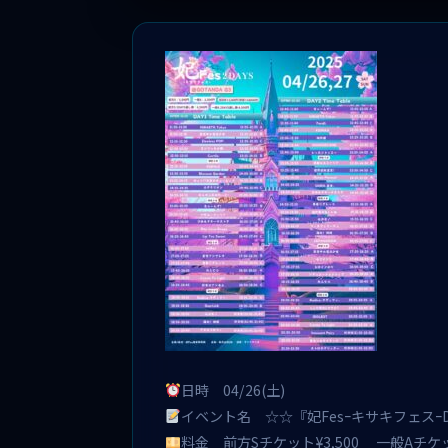
日時 04/26(土)
イベント名 ☆☆『妃FesｰキサキフェスｰD
料金 前方Sチケット¥3,500 一般Aチケット¥