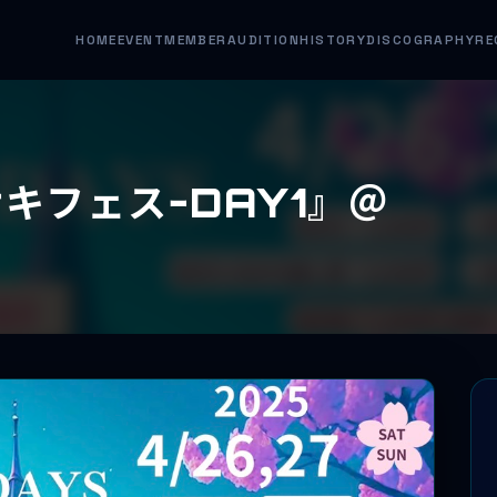
HOME
EVENT
MEMBER
AUDITION
HISTORY
DISCOGRAPHY
RE
サキフェスｰDAY1』＠