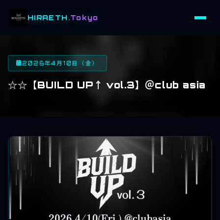
HIRAETH
.Tokyo
2026年4月10日（金）
☆☆【BUILD UP↑ vol.3】＠club asia