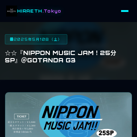
HIRAETH
.Tokyo
2025年5月10日（土）
☆☆『NIPPON MUSIC JAM！25分
SP』＠GOTANDA G3