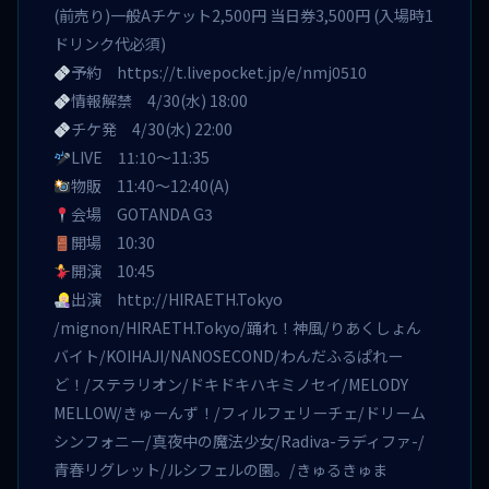
(前売り)一般Aチケット2,500円 当日券3,500円 (入場時1
ドリンク代必須)
予約
https://t.livepocket.jp/e/nmj0510
情報解禁 4/30(水) 18:00
チケ発 4/30(水) 22:00
LIVE 11:10〜11:35
物販 11:40〜12:40(A)
会場 GOTANDA G3
開場 10:30
開演 10:45
出演 http://HIRAETH.Tokyo
/mignon/HIRAETH.Tokyo/踊れ！神風/りあくしょん
バイト/KOIHAJI/NANOSECOND/わんだふるぱれー
ど！/ステラリオン/ドキドキハキミノセイ/MELODY
MELLOW/きゅーんず！/フィルフェリーチェ/ドリーム
シンフォニー/真夜中の魔法少女/Radiva-ラディファ-/
青春リグレット/ルシフェルの園。/きゅるきゅま