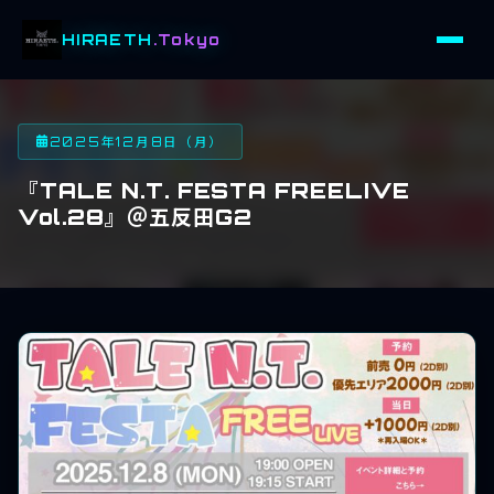
HIRAETH
.Tokyo
2025年12月8日（月）
『TALE N.T. FESTA FREELIVE
Vol.28』＠五反田G2