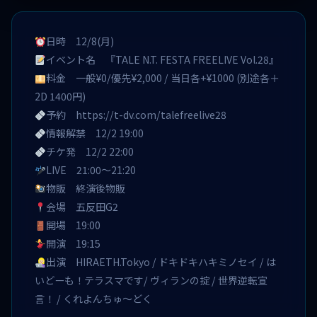
日時 12/8(月)
イベント名 『TALE N.T. FESTA FREELIVE Vol.28』
料金 一般¥0/優先¥2,000 / 当日各+¥1000 (別途各＋
2D 1400円)
予約
https://t-dv.com/talefreelive28
情報解禁 12/2 19:00
チケ発 12/2 22:00
LIVE 21:00〜21:20
物販 終演後物販
会場 五反田G2
開場 19:00
開演 19:15
出演 HIRAETH.Tokyo / ドキドキハキミノセイ / は
いどーも！テラスマです/ ヴィランの掟 / 世界逆転宣
言！ / くれよんちゅ～どく