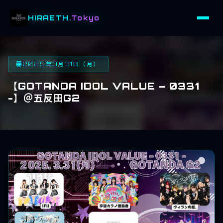
HIRAETH
.Tokyo
2025年3月31日（月）
【GOTANDA IDOL VALUE – 0331
-】＠五反田G2