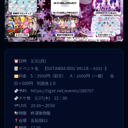
日時 3/31(月)
イベント名 【GOTANDA IDOL VALUE – 0331 -】
料金 S：3500円（前方） A：2000円（一般） 当
日＋500円 別途各１D
予約
https://tiget.net/events/389767
チケ発 3/27(木) 22：00
LIVE 20:30〜20:50
物販 終演後物販
会場 五反田G2
開場 17:30