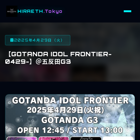
HIRAETH
.Tokyo
2025年4月29日（火）
【GOTANDA IDOL FRONTIER-
0429-】＠五反田G3