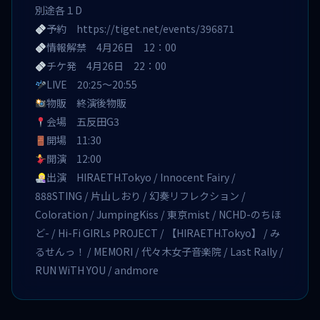
別途各１D
予約
https://tiget.net/events/396871
情報解禁 4月26日 12：00
チケ発 4月26日 22：00
LIVE 20:25〜20:55
物販 終演後物販
会場 五反田G3
開場 11:30
開演 12:00
出演 HIRAETH.Tokyo / Innocent Fairy /
888STING / 片山しおり / 幻奏リフレクション /
Coloration / JumpingKiss / 東京mist / NCHD-のちほ
ど- / Hi-Fi GIRLs PROJECT / 【HIRAETH.Tokyo】 / み
るせんっ！ / MEMORI / 代々木女子音楽院 / Last Rally /
RUN WiTH YOU / andmore