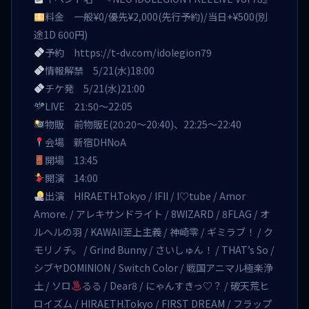
料金 一般¥0/優先¥2,000(先行予約)/当日+¥500(別
途1D 600円)
予約
https://t-dv.com/idolegion79
情報解禁 5/21(水)18:00
チケ発 5/21(水)21:00
LIVE 21:50〜22:05
物販 前物販E(20:20〜20:40)、22:25〜22:40
会場 新宿DHNoA
開場 13:45
開演 14:00
出演 HIRAETH.Tokyo / IFII / I♡tube / Amor
Amore. / アレキサンドライト / 8WIZARD / 8FLAG / オ
ルヘルの羽 / KAWAIi至上主義 / 神崎零 / ギミラブ！ / ク
モリノチ。 / Grind Bunny / さいしゅん！ / THAT’s So /
シブヤDOMINION / Switch Color / 戦国アニマル極楽浄
土 / ソロ
るる / Dear8 / にゃんすきっ♡？ / 破天荒ヒ
ロイズム / HIRAETH.Tokyo / FIRST DREAM / フラップ