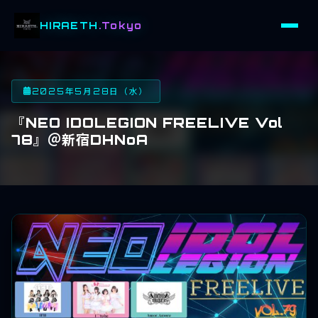
HIRAETH
.Tokyo
2025年5月28日（水）
『NEO IDOLEGION FREELIVE Vol
78』＠新宿DHNoA