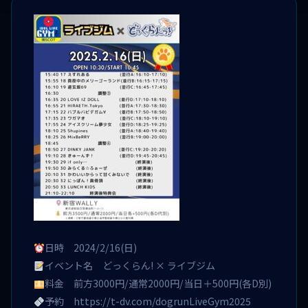
日時 2024/2/16(日)
イベント名 どっくらん! × ライブジム
料金 前方3000円/通常2000円/当日＋500円(各D別)
予約
https://t-dv.com/dogrunLiveGym2025