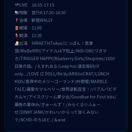
LIVE 16:55-17:15
物販 並行A:17:30-18:30
会場 新宿WALLY
開場 11:00
開演 11:20
出演 HIRAETH.Tokyo/にっぽん！真骨
頂/MixBeRRY/アイドルは下剋上/MiDi ON!/ワガマ
き/TRIGGER HAPPY/Blueberry Girls/Shupines/1000
日後の話。/えすれある/Leap+us/道玄坂69/if
only…/LOVE IZ DOLL/Re:Yu/ARIStoCRAT/LUNCH
KIDS/真夜中のメリーゴーランド/叶野僾/MARBLE
TALE/最愛のマルベリー/世界逆転宣言！/バブルバビデ
ガム∀/アイスクリーム夢少女/Goodbye for First kiss/
最後の夏休み/きゅーんず！/みらくる☆ふぉー
ぜ/DINKY JANK/かわいいからって甘くみない
で/NCHD-のちほど-/＆and