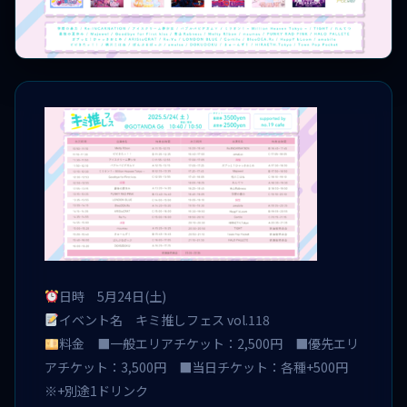
日時 5月24日(土)
イベント名 キミ推しフェス vol.118
料金 ■一般エリアチケット：2,500円 ■優先エリ
アチケット：3,500円 ■当日チケット：各種+500円
※+別途1ドリンク