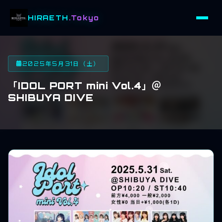
HIRAETH
.Tokyo
2025年5月31日（土）
「IDOL PORT mini Vol.4」＠
SHIBUYA DIVE