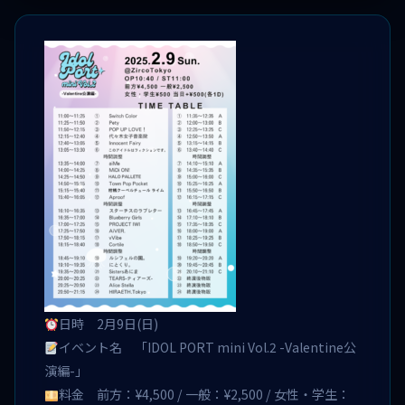
日時 2月9日(日)
イベント名 「IDOL PORT mini Vol.2 -Valentine公
演編-」
料金 前方：¥4,500 / 一般：¥2,500 / 女性・学生：