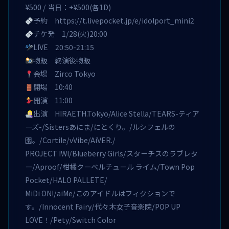
¥500 / 当日：+¥500(各1D)
予約
https://t.livepocket.jp/e/idolport_mini2
チケ発 1/28(火)20:00
LIVE 20:50-21:15
物販 終演後物販
会場 Zirco Tokyo
開場 10:40
開演 11:00
出演 HIRAETH.Tokyo/Alice Stella/TEARS-ティア
ーズ-/Sistersあにま/にとくり。/ルシフェルの
園。/Cortile/vVibe/AiVER./
PROJECT IWI/Blueberry Girls/スターチスのラブレタ
ー/Aproof/柑橘クーベルチュール ライム/Town Pop
Pocket/HALO PALLETE/
MiDi ON!/aiMe/このアイドルはフィクションで
す。/Innocent Fairy/代々木女子音楽院/POP UP
LOVE！/Pety/Switch Color