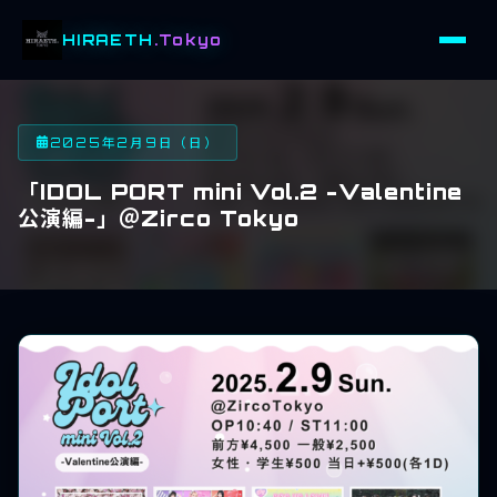
HIRAETH
.Tokyo
2025年2月9日（日）
「IDOL PORT mini Vol.2 -Valentine
公演編-」＠Zirco Tokyo