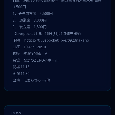
料金 別途1D 再入場は無料 前方先着購入順入場 当券
＋500円
1，優先前方席 4,500円
2, 通常席 3,000円
3, 後方席 1,500円
【Livepocket】9月16日(月)21時発売開始
予約
https://t.livepocket.jp/e/0923nakano
LIVE 19:45～ 20:10
物販 終演後物販 A
会場 なかのZERO小ホール
開場 11:15
開演 11:30
出演 えあらびゅー/他
INFO