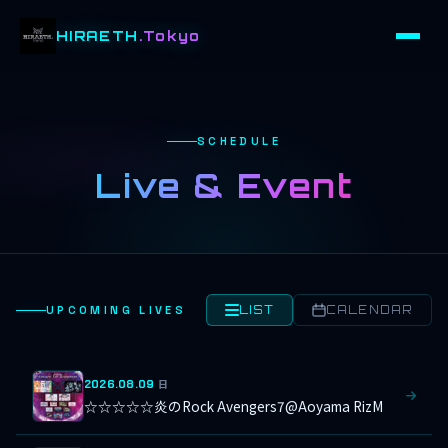
HIRAETH
.Tokyo
SCHEDULE
Live & Event
UPCOMING LIVES
LIST
CALENDAR
2026.08.09
日
☆☆☆☆☆炎のRock Avengers7@Aoyama RizM