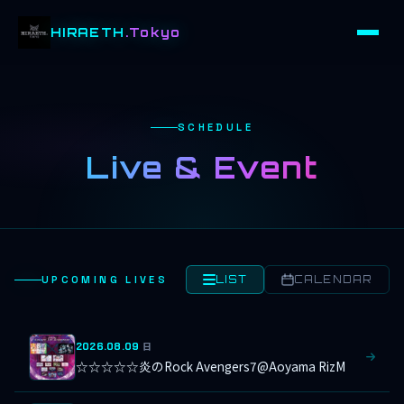
HIRAETH
.Tokyo
SCHEDULE
Live & Event
UPCOMING LIVES
LIST
CALENDAR
2026.08.09
日
☆☆☆☆☆炎のRock Avengers7@Aoyama RizM