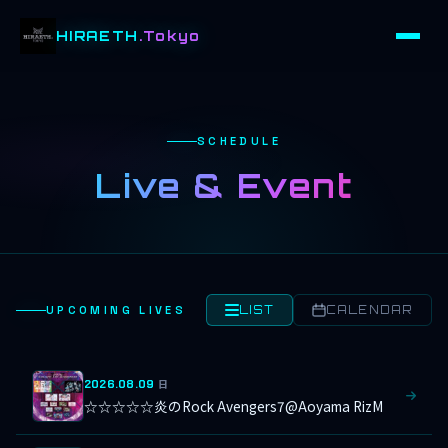
HIRAETH
.Tokyo
SCHEDULE
Live & Event
UPCOMING LIVES
LIST
CALENDAR
2026.08.09
日
☆☆☆☆☆炎のRock Avengers7@Aoyama RizM