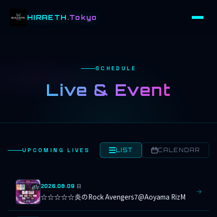
HIRAETH
.Tokyo
SCHEDULE
Live & Event
UPCOMING LIVES
LIST
CALENDAR
2026.08.09
日
☆☆☆☆☆炎のRock Avengers7@Aoyama RizM